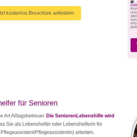
M
Dat
Kon
un
tzt kostenlos Broschüre anfordern
akz
von
erh
jed
elfer für Senioren
e Art Alltagsbetreuer.
Die SeniorenLebenshilfe wird
s Sie als Lebenshelfer oder Lebenshelferin für
 Pflegeassistent/Pflegeassistentin) arbeiten.