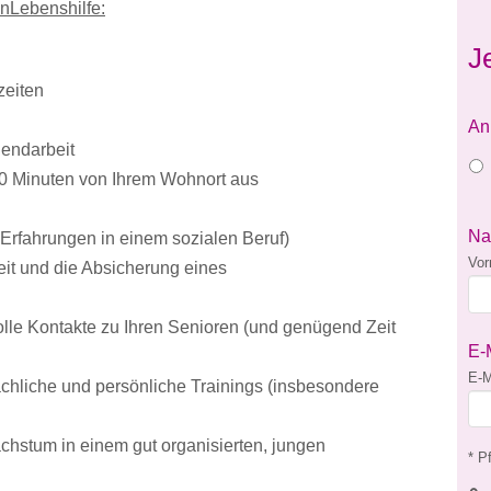
enLebenshilfe:
J
szeiten
An
endarbeit
30 Minuten von Ihrem Wohnort aus
N
Erfahrungen in einem sozialen Beruf)
Vo
keit und die Absicherung eines
olle Kontakte zu Ihren Senioren (und genügend Zeit
E-
E-M
fachliche und persönliche Trainings (insbesondere
achstum in einem gut organisierten, jungen
* Pf