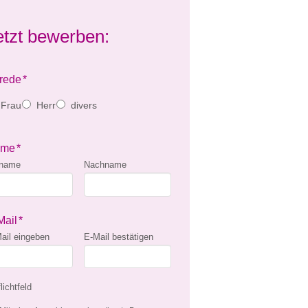
etzt bewerben:
rede
*
Frau
Herr
divers
ame
*
rname
Nachname
Mail
*
ail eingeben
E-Mail bestätigen
lichtfeld