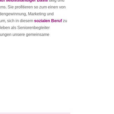
/auf selbstständiger Basis
tätig und
s. Sie profitieren so zum einen von
ndengewinnung, Marketing und
um, sich in diesem
sozialen Beruf
zu
tsleben als Seniorenbegleiter
ahrungen unsere gemeinsame