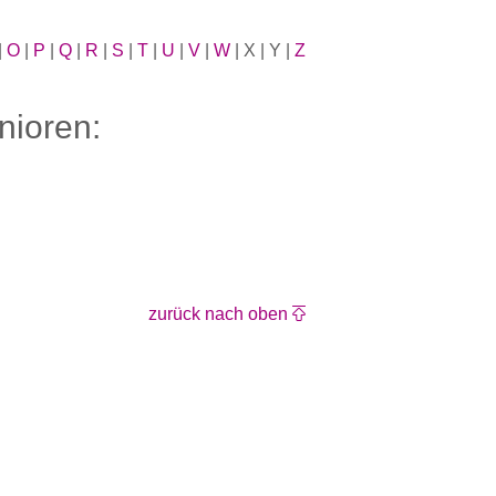
|
O
|
P
|
Q
|
R
|
S
|
T
|
U
|
V
|
W
| X | Y |
Z
nioren:
zurück nach oben