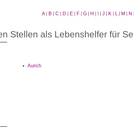
A
|
B
|
C
|
D
|
E
|
F
|
G
|
H
| I |
J
|
K
|
L
|
M
|
N
nen Stellen als Lebenshelfer für Se
Aurich