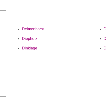
Delmenhorst
D
Diepholz
D
Dinklage
D