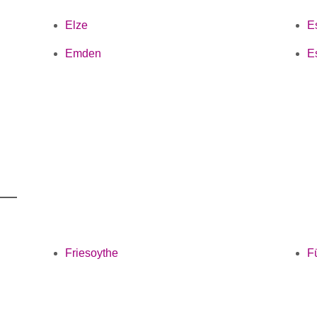
Elze
E
Emden
E
Friesoythe
F