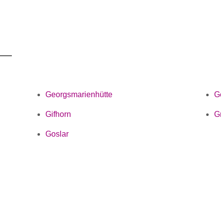
Georgsmarienhütte
G
Gifhorn
G
Goslar