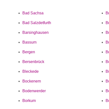
Bad Sachsa
B
Bad Salzdetfurth
B
Barsinghausen
B
Bassum
B
Bergen
B
Bersenbrück
B
Bleckede
B
Bockenem
B
Bodenwerder
B
Borkum
B