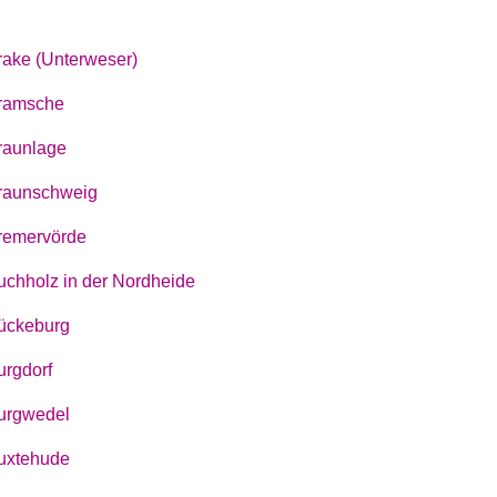
rake (Unterweser)
ramsche
raunlage
raunschweig
remervörde
uchholz in der Nordheide
ückeburg
urgdorf
urgwedel
uxtehude