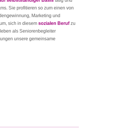
/auf selbstständiger Basis
tätig und
s. Sie profitieren so zum einen von
ndengewinnung, Marketing und
um, sich in diesem
sozialen Beruf
zu
tsleben als Seniorenbegleiter
ahrungen unsere gemeinsame