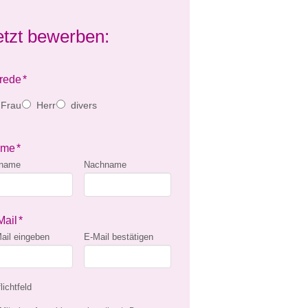
etzt bewerben:
rede
*
Frau
Herr
divers
ame
*
rname
Nachname
Mail
*
ail eingeben
E-Mail bestätigen
lichtfeld