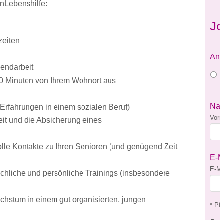
enLebenshilfe:
J
szeiten
An
endarbeit
30 Minuten von Ihrem Wohnort aus
N
Erfahrungen in einem sozialen Beruf)
Vo
keit und die Absicherung eines
olle Kontakte zu Ihren Senioren (und genügend Zeit
E-
E-M
fachliche und persönliche Trainings (insbesondere
achstum in einem gut organisierten, jungen
* Pf