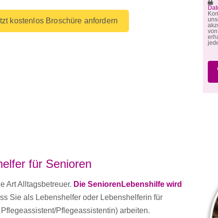
M
Dat
Kon
un
tzt kostenlos Broschüre anfordern
akz
von
erh
jed
elfer für Senioren
e Art Alltagsbetreuer.
Die SeniorenLebenshilfe wird
s Sie als Lebenshelfer oder Lebenshelferin für
 Pflegeassistent/Pflegeassistentin) arbeiten.