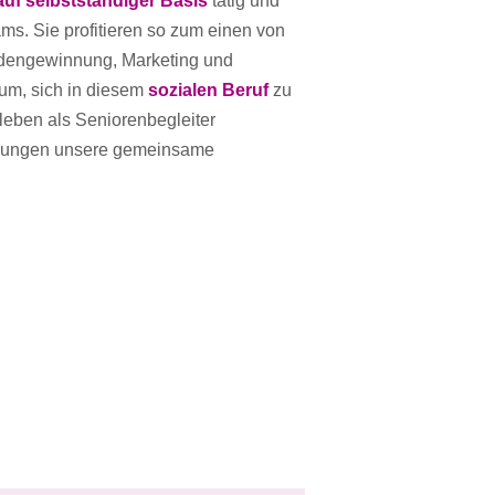
/auf selbstständiger Basis
tätig und
s. Sie profitieren so zum einen von
ndengewinnung, Marketing und
um, sich in diesem
sozialen Beruf
zu
tsleben als Seniorenbegleiter
ahrungen unsere gemeinsame