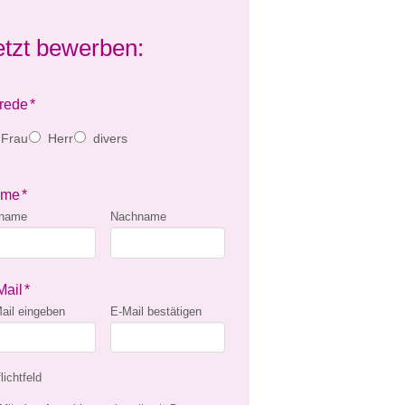
etzt bewerben:
rede
*
Frau
Herr
divers
ame
*
rname
Nachname
Mail
*
ail eingeben
E-Mail bestätigen
lichtfeld