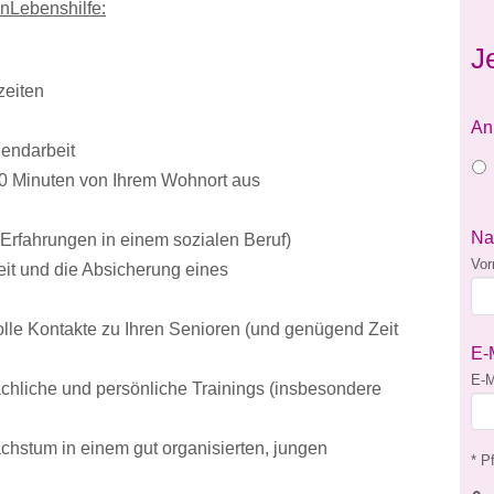
enLebenshilfe:
J
szeiten
An
endarbeit
30 Minuten von Ihrem Wohnort aus
N
Erfahrungen in einem sozialen Beruf)
Vo
keit und die Absicherung eines
olle Kontakte zu Ihren Senioren (und genügend Zeit
E-
E-M
fachliche und persönliche Trainings (insbesondere
achstum in einem gut organisierten, jungen
* Pf