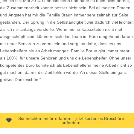
„Ich bin seit Mai 2014 Lebenshelferin und habe es noch nicht bereut,
die Zusammenarbeit könnte besser nicht sein. Bei all meinen Fragen
und Ängsten hat mir die Familie Braun immer sehr zeitnah zur Seite
gestanden. Der Sprung in die Selbständigkeit war dadurch viel leichter,
als ich mir anfangs vorstellte. Wenn meine Kapazitäten nicht mehr
ausgeschöpft sind, kümmert sich das Team im Büro umgehend darum
mir neue Senioren zu vermitteln und sorgt so dafür, dass es uns
Lebenshelfern nie an Arbeit mangelt. Familie Braun gibt immer mehr
als 100% für unsere Senioren und uns die Lebenshelfer. Ohne unser
kompetentes Büro könnte ich als Lebenshelferin meine Arbeit nicht so
gut machen, da mir die Zeit fehlen würde. An dieser Stelle ein ganz
großes Dankeschön.“
Sie möchten mehr erfahren - jetzt kostenlos Broschüre
anfordern