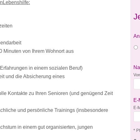
enLebenshilfe:
J
szeiten
An
endarbeit
30 Minuten von Ihrem Wohnort aus
N
Erfahrungen in einem sozialen Beruf)
Vo
keit und die Absicherung eines
olle Kontakte zu Ihren Senioren (und genügend Zeit
E-
E-M
fachliche und persönliche Trainings (insbesondere
achstum in einem gut organisierten, jungen
* Pf