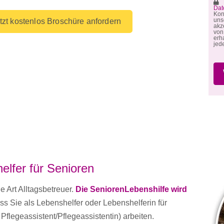
M
Dat
Kon
un
tzt kostenlos Broschüre anfordern
akz
von
erh
jed
elfer für Senioren
e Art Alltagsbetreuer.
Die SeniorenLebenshilfe wird
s Sie als Lebenshelfer oder Lebenshelferin für
 Pflegeassistent/Pflegeassistentin) arbeiten.