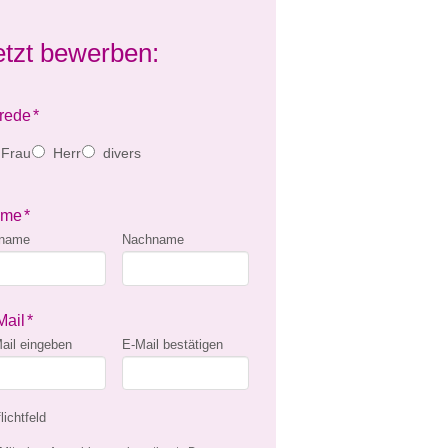
etzt bewerben:
rede
*
Frau
Herr
divers
ame
*
rname
Nachname
Mail
*
ail eingeben
E-Mail bestätigen
lichtfeld