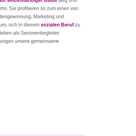
/auf selbstständiger Basis
tätig und
s. Sie profitieren so zum einen von
ndengewinnung, Marketing und
um, sich in diesem
sozialen Beruf
zu
tsleben als Seniorenbegleiter
ahrungen unsere gemeinsame