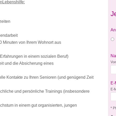
enLebenshilfe:
J
szeiten
An
endarbeit
30 Minuten von Ihrem Wohnort aus
N
Erfahrungen in einem sozialen Beruf)
Vo
keit und die Absicherung eines
olle Kontakte zu Ihren Senioren (und genügend Zeit
E-
E-M
fachliche und persönliche Trainings (insbesondere
achstum in einem gut organisierten, jungen
* Pf