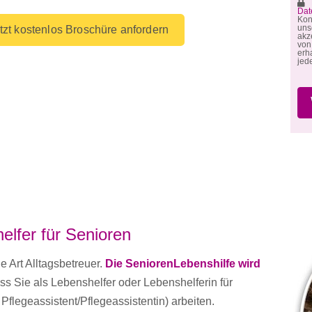
M
Dat
Kon
un
tzt kostenlos Broschüre anfordern
akz
von
erh
jed
elfer für Senioren
e Art Alltagsbetreuer.
Die SeniorenLebenshilfe wird
s Sie als Lebenshelfer oder Lebenshelferin für
 Pflegeassistent/Pflegeassistentin) arbeiten.