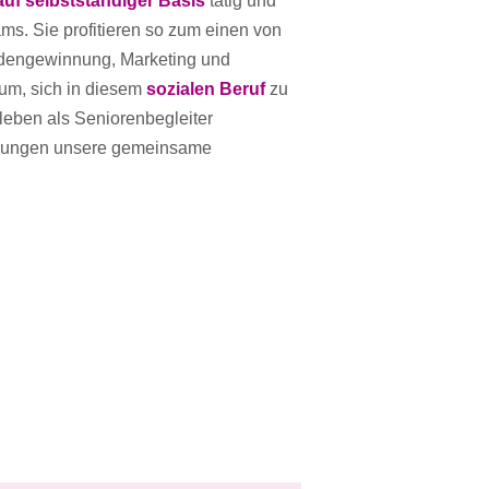
/auf selbstständiger Basis
tätig und
s. Sie profitieren so zum einen von
ndengewinnung, Marketing und
um, sich in diesem
sozialen Beruf
zu
tsleben als Seniorenbegleiter
ahrungen unsere gemeinsame