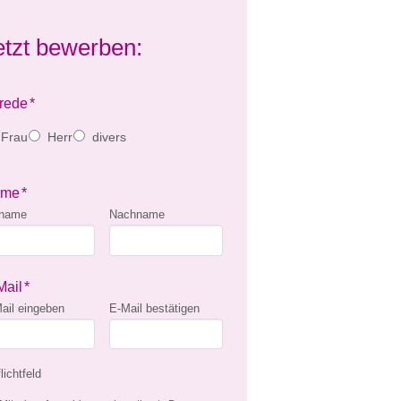
etzt bewerben:
rede
*
Frau
Herr
divers
ame
*
rname
Nachname
Mail
*
ail eingeben
E-Mail bestätigen
lichtfeld