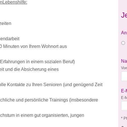
enLebenshilfe:
J
szeiten
An
endarbeit
30 Minuten von Ihrem Wohnort aus
N
Erfahrungen in einem sozialen Beruf)
Vo
keit und die Absicherung eines
olle Kontakte zu Ihren Senioren (und genügend Zeit
E-
E-M
fachliche und persönliche Trainings (insbesondere
achstum in einem gut organisierten, jungen
* Pf