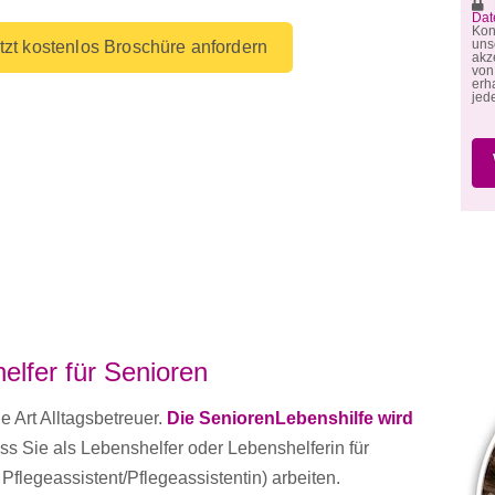
M
Dat
Kon
un
tzt kostenlos Broschüre anfordern
akz
von
erh
jed
elfer für Senioren
e Art Alltagsbetreuer.
Die SeniorenLebenshilfe wird
s Sie als Lebenshelfer oder Lebenshelferin für
 Pflegeassistent/Pflegeassistentin) arbeiten.