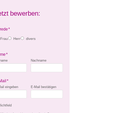
etzt bewerben:
rede
*
Frau
Herr
divers
ame
*
rname
Nachname
Mail
*
ail eingeben
E-Mail bestätigen
lichtfeld