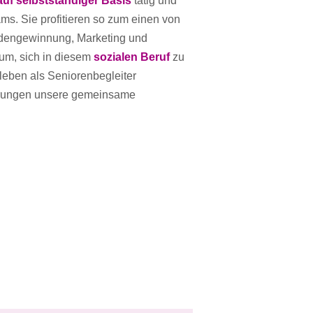
/auf selbstständiger Basis
tätig und
s. Sie profitieren so zum einen von
ndengewinnung, Marketing und
um, sich in diesem
sozialen Beruf
zu
tsleben als Seniorenbegleiter
ahrungen unsere gemeinsame