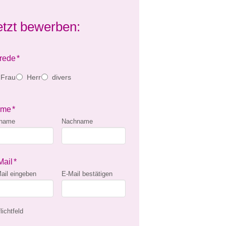
etzt bewerben:
rede
*
Frau
Herr
divers
ame
*
rname
Nachname
Mail
*
ail eingeben
E-Mail bestätigen
lichtfeld