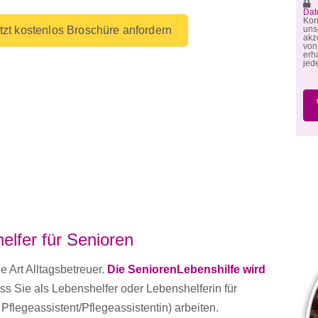
M
Dat
Kon
un
tzt kostenlos Broschüre anfordern
akz
von
erh
jed
elfer für Senioren
e Art Alltagsbetreuer.
Die SeniorenLebenshilfe wird
s Sie als Lebenshelfer oder Lebenshelferin für
 Pflegeassistent/Pflegeassistentin) arbeiten.