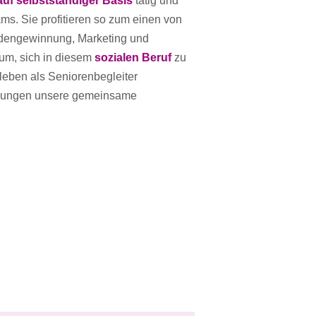
/auf selbstständiger Basis
tätig und
s. Sie profitieren so zum einen von
ndengewinnung, Marketing und
um, sich in diesem
sozialen Beruf
zu
tsleben als Seniorenbegleiter
ahrungen unsere gemeinsame