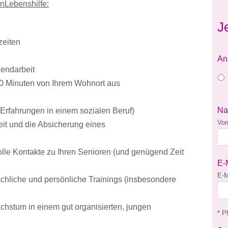
enLebenshilfe:
J
szeiten
An
endarbeit
30 Minuten von Ihrem Wohnort aus
N
Erfahrungen in einem sozialen Beruf)
Vo
keit und die Absicherung eines
olle Kontakte zu Ihren Senioren (und genügend Zeit
E-
E-M
fachliche und persönliche Trainings (insbesondere
achstum in einem gut organisierten, jungen
* Pf