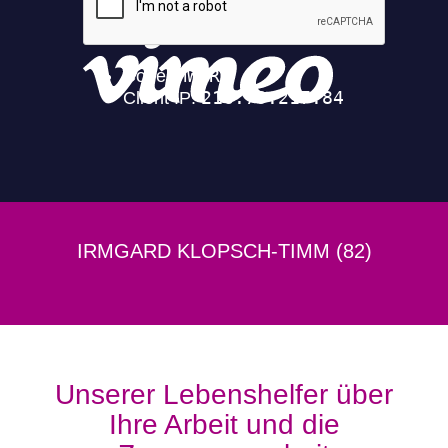
IRMGARD KLOPSCH-TIMM (82)
Unserer Lebenshelfer über
Ihre Arbeit und die