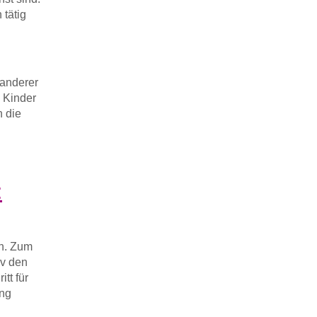
 tätig
 anderer
e Kinder
h die
:
h. Zum
iv den
tt für
ung