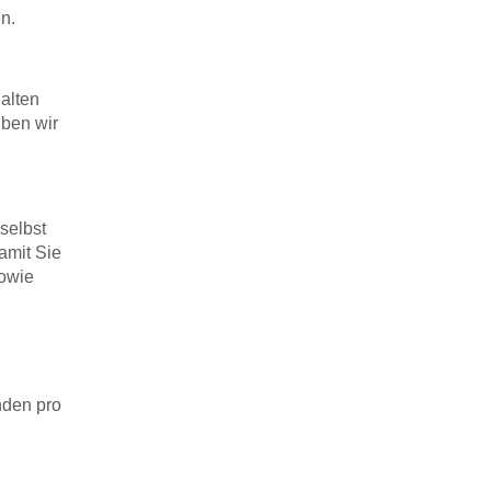
n.
alten
iben wir
selbst
amit Sie
sowie
unden pro