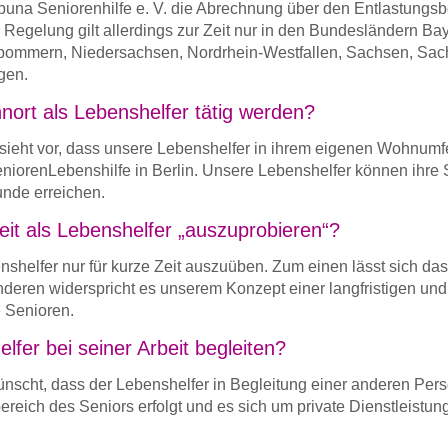
una Seniorenhilfe e. V. die Abrechnung über den Entlastungsb
Regelung gilt allerdings zur Zeit nur in den Bundesländern Ba
rpommern, Niedersachsen, Nordrhein-Westfallen, Sachsen, Sac
gen.
ort als Lebenshelfer tätig werden?
ieht vor, dass unsere Lebenshelfer in ihrem eigenen Wohnumfe
niorenLebenshilfe in Berlin. Unsere Lebenshelfer können ihre
unde erreichen.
beit als Lebenshelfer „auszuprobieren“?
benshelfer nur für kurze Zeit auszuüben. Zum einen lässt sich das
nderen widerspricht es unserem Konzept einer langfristigen und
e Senioren.
lfer bei seiner Arbeit begleiten?
ünscht, dass der Lebenshelfer in Begleitung einer anderen Per
ereich des Seniors erfolgt und es sich um private Dienstleistun