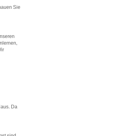
chauen Sie
unseren
enlernen,
ir
Haus. Da
st sind.