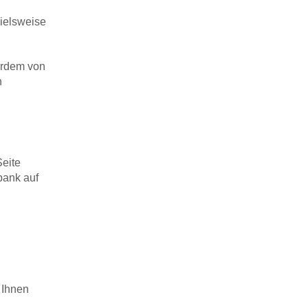
pielsweise
erdem von
n
Seite
bank auf
 Ihnen