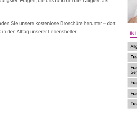
äufigsten Fragen, die uns rund um die Tätigkeit als
aden Sie unsere kostenlose Broschüre herunter – dort
n den Alltag unserer Lebenshelfer.
IN
All
Fra
Fra
Sen
Fra
Fra
Fra