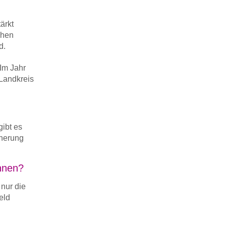
ärkt
chen
d.
Im Jahr
 Landkreis
gibt es
cherung
hnen?
nur die
eld