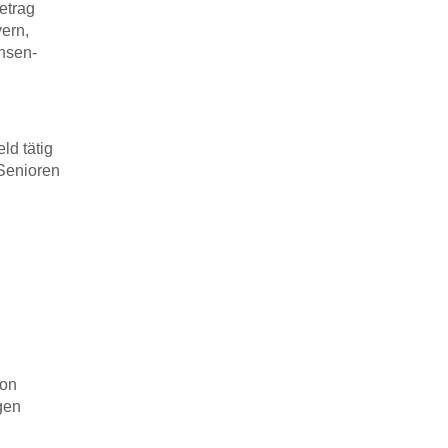
etrag
yern,
hsen-
ld tätig
 Senioren
son
gen