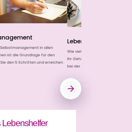
anagement
Lebenshelfer Gehalt
s Selbstmanagement in allen
Wie viel verdient ein Lebenshelfer
en ist die Grundlage für den
Ihr Gehalt und erfahren welchen V
 Sie den 5 Schritten und erreichen
bei der SeniorenLebenshilfe erzie
ls Lebenshelfer