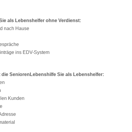
Sie als Lebenshelfer ohne Verdienst:
nd nach Hause
gespräche
 Einträge ins EDV-System
t die SeniorenLebenshilfe Sie als Lebenshelfer:
en
n
ellen Kunden
re
-Adresse
aterial